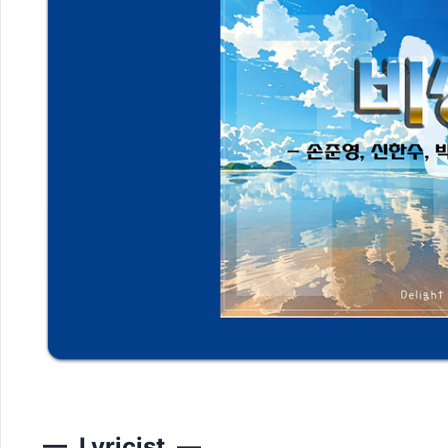
— Lyricist —