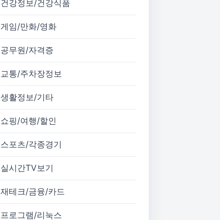
건강정보/건강식품
게임/만화/영화
공무원/자격증
교통/주차장정보
생활정보/기타
쇼핑/여행/할인
스포츠/각종경기
실시간TV보기
재테크/금융/카드
프로그램/리눅스