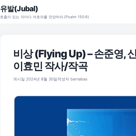
본문으로 건너뛰기
유발(Jubal)
호흡이 있는 자마다 여호와를 찬양하라.(Psalm 150:6)
비상 (Flying Up) – 손준영
이효민 작사/작곡
게시일
2024년 8월 30일
작성자
barnabas