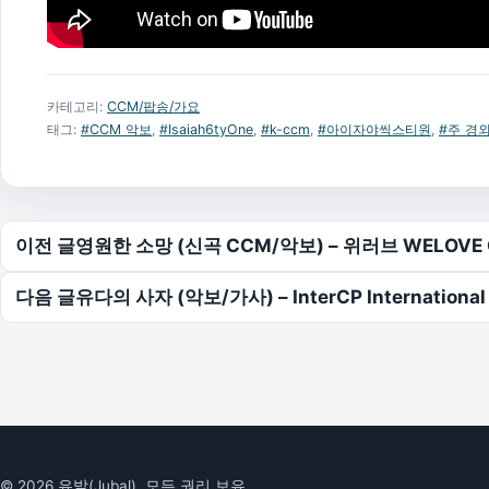
카테고리:
CCM/팝송/가요
태그:
#CCM 악보
,
#Isaiah6tyOne
,
#k-ccm
,
#아이자야씩스티원
,
#주 경
글 탐색
이전 글
영원한 소망 (신곡 CCM/악보) – 위러브 WELOVE C
다음 글
유다의 사자 (악보/가사) – InterCP International
© 2026 유발(Jubal). 모든 권리 보유.