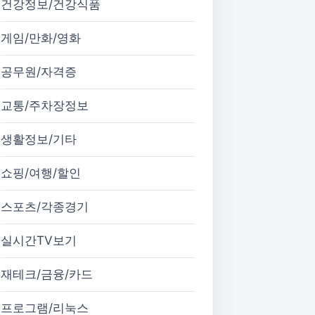
건강정보/건강식품
게임/만화/영화
공무원/자격증
교통/주차장정보
생활정보/기타
쇼핑/여행/할인
스포츠/각종경기
실시간TV보기
재테크/금융/카드
프로그램/리눅스