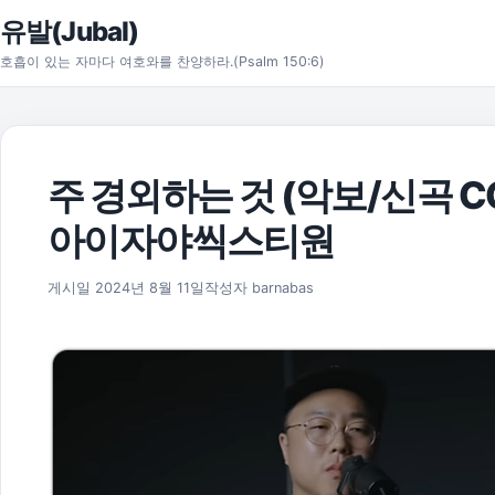
본문으로 건너뛰기
유발(Jubal)
호흡이 있는 자마다 여호와를 찬양하라.(Psalm 150:6)
주 경외하는 것 (악보/신곡 CCM)
아이자야씩스티원
2025년 11월 17일
게시일
2024년 8월 11일
작성자
barnabas