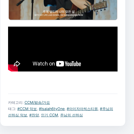
카테고리:
CCM/팝송/가요
태그:
#CCM 악보
,
#Isaiah6tyOne
,
#아이자야씩스티원
,
#주님의
선하심 악보
,
#찬양
,
인기 CCM
,
주님의 선하심