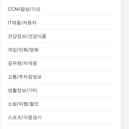
CCM/팝송/가요
IT제품/자동차
건강정보/건강식품
게임/만화/영화
공무원/자격증
교통/주차장정보
생활정보/기타
쇼핑/여행/할인
스포츠/각종경기