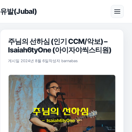
본문으로 건너뛰기
유발(Jubal)
메뉴 
주님의 선하심 (인기 CCM/악보) –
Isaiah6tyOne (아이자야씩스티원)
2025년 11월 17일
게시일
2024년 8월 6일
작성자
barnabas