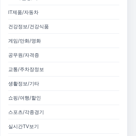
IT제품/자동차
건강정보/건강식품
게임/만화/영화
공무원/자격증
교통/주차장정보
생활정보/기타
쇼핑/여행/할인
스포츠/각종경기
실시간TV보기