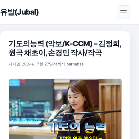
본문으로 건너뛰기
유발(Jubal)
메뉴 
기도의능력 (악보/K-CCM) – 김정희,
원곡 채초이, 손경민 작사/작곡
2025년 11월 17일
게시일
2024년 7월 27일
작성자
barnabas