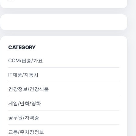
CATEGORY
CCM/팝송/가요
IT제품/자동차
건강정보/건강식품
게임/만화/영화
공무원/자격증
교통/주차장정보