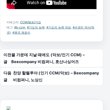
카테고리:
CCM/팝송/가요
태그:
#k-ccm
,
#기도의 능력
,
#기도의 능력 악보
,
#손경민 작사/작
곡)
,
#원곡 채초이
글 탐색
이전
물 가운데 지날 때에도 (악보/인기 CCM) –
글
Beecompany 비컴퍼니, 호산나싱어즈
다음
찬양 할렐루야 (인기 CCM/악보) – Beecompany
글
비컴퍼니, 노상신