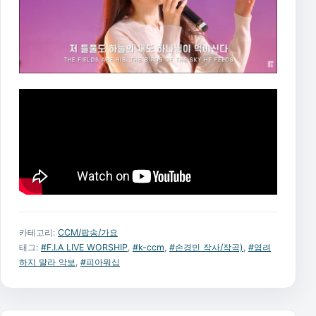
카테고리:
CCM/팝송/가요
태그:
#F.I.A LIVE WORSHIP
,
#k-ccm
,
#손경민 작사/작곡)
,
#염려
하지 말라 악보
,
#피아워십