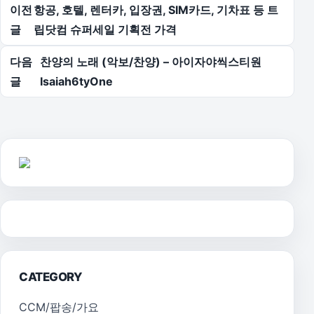
글 탐색
이전
항공, 호텔, 렌터카, 입장권, SIM카드, 기차표 등 트
글
립닷컴 슈퍼세일 기획전 가격
다음
찬양의 노래 (악보/찬양) – 아이자야씩스티원
글
Isaiah6tyOne
CATEGORY
CCM/팝송/가요