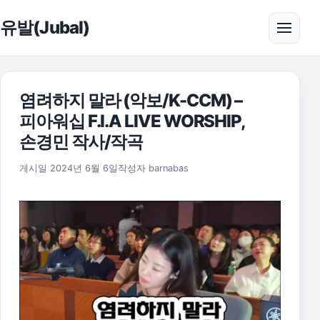
본문으로 건너뛰기
유발(Jubal)
메뉴 
염려하지 말라 (악보/K-CCM) –
피아워십 F.I.A LIVE WORSHIP,
손경민 작사/작곡
2025년 11월 17일
게시일
2024년 6월 6일
작성자
barnabas