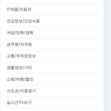
IT제품/자동차
건강정보/건강식품
게임/만화/영화
공무원/자격증
교통/주차장정보
생활정보/기타
쇼핑/여행/할인
스포츠/각종경기
실시간TV보기