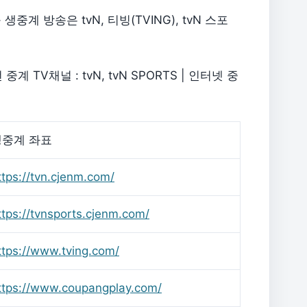
중계 방송은 tvN, 티빙(TVING), tvN 스포
 TV채널 : tvN, tvN SPORTS | 인터넷 중
생중계 좌표
ttps://tvn.cjenm.com/
ttps://tvnsports.cjenm.com/
ttps://www.tving.com/
ttps://www.coupangplay.com/