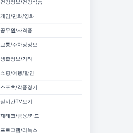
건강정보/건강식품
게임/만화/영화
공무원/자격증
교통/주차장정보
생활정보/기타
쇼핑/여행/할인
스포츠/각종경기
실시간TV보기
재테크/금융/카드
프로그램/리눅스