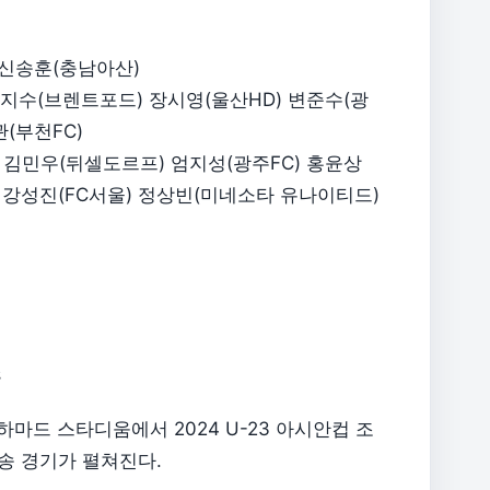
) 신송훈(충남아산)
 김지수(브렌트포드) 장시영(울산HD) 변준수(광
(부천FC)
울) 김민우(뒤셀도르프) 엄지성(광주FC) 홍윤상
) 강성진(FC서울) 정상빈(미네소타 유나이티드)
조
 하마드 스타디움에서 2024 U-23 아시안컵 조
송 경기가 펼쳐진다.