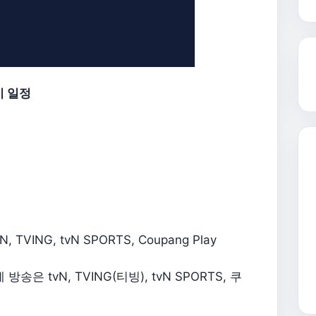
기 일정
VING, tvN SPORTS, Coupang Play
송은 tvN, TVING(티빙), tvN SPORTS, 쿠