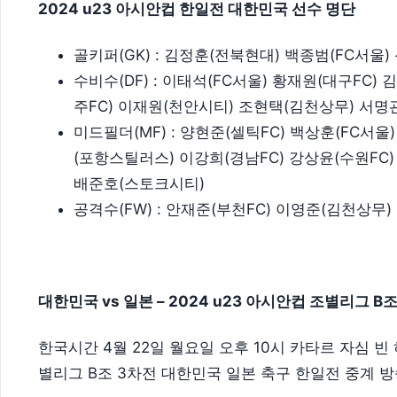
2024 u23 아시안컵 한일전 대한민국 선수 명단
골키퍼(GK) : 김정훈(전북현대) 백종범(FC서울
수비수(DF) : 이태석(FC서울) 황재원(대구FC)
주FC) 이재원(천안시티) 조현택(김천상무) 서명관
미드필더(MF) : 양현준(셀틱FC) 백상훈(FC서
(포항스틸러스) 이강희(경남FC) 강상윤(수원FC
배준호(스토크시티)
공격수(FW) : 안재준(부천FC) 이영준(김천상무)
대한민국 vs 일본 – 2024 u23 아시안컵 조별리그 B
한국시간 4월 22일 월요일 오후 10시 카타르 자심 빈
별리그 B조 3차전 대한민국 일본 축구 한일전 중계 방