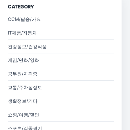
CATEGORY
CCM/팝송/가요
IT제품/자동차
건강정보/건강식품
게임/만화/영화
공무원/자격증
교통/주차장정보
생활정보/기타
쇼핑/여행/할인
스포츠/각종경기