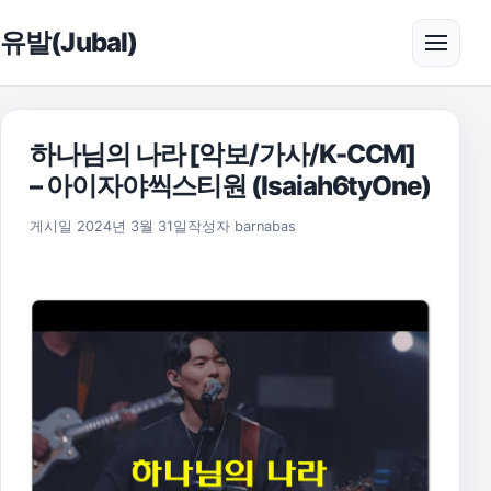
본문으로 건너뛰기
유발(Jubal)
메뉴 
하나님의 나라 [악보/가사/K-CCM]
– 아이자야씩스티원 (Isaiah6tyOne)
2025년 11월 17일
게시일
2024년 3월 31일
작성자
barnabas