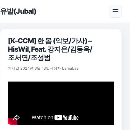
본문으로 건너뛰기
유발(Jubal)
메뉴 
[K-CCM] 한 몸 (악보/가사) –
HisWil, Feat. 강지은/김동욱/
조서연/조성범
2025년 11월 17일
게시일
2024년 3월 13일
작성자
barnabas