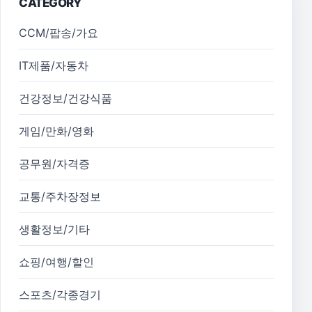
CATEGORY
CCM/팝송/가요
IT제품/자동차
건강정보/건강식품
게임/만화/영화
공무원/자격증
교통/주차장정보
생활정보/기타
쇼핑/여행/할인
스포츠/각종경기