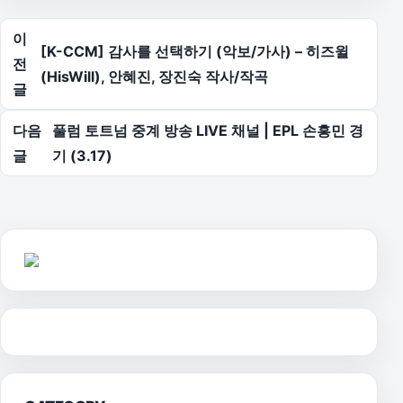
글 탐색
이
[K-CCM] 감사를 선택하기 (악보/가사) – 히즈윌
전
(HisWill), 안혜진, 장진숙 작사/작곡
글
다음
풀럼 토트넘 중계 방송 LIVE 채널 | EPL 손흥민 경
글
기 (3.17)