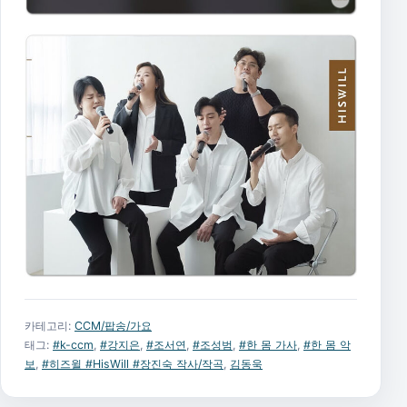
카테고리:
CCM/팝송/가요
태그:
#k-ccm
,
#강지은
,
#조서연
,
#조성범
,
#한 몸 가사
,
#한 몸 악
보
,
#히즈윌 #HisWill #장진숙 작사/작곡
,
김동욱