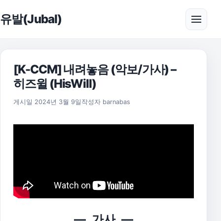
본문으로 건너뛰기
유발(Jubal)
메뉴 
[K-CCM] 내려놓음 (악보/가사) –
히즈윌 (HisWill)
2025년 11월 17일
게시일
2024년 3월 9일
작성자
barnabas
— 가사 —