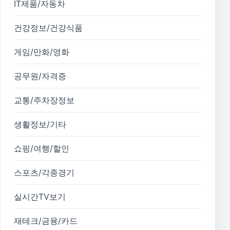
IT제품/자동차
건강정보/건강식품
게임/만화/영화
공무원/자격증
교통/주차장정보
생활정보/기타
쇼핑/여행/할인
스포츠/각종경기
실시간TV보기
재테크/금융/카드