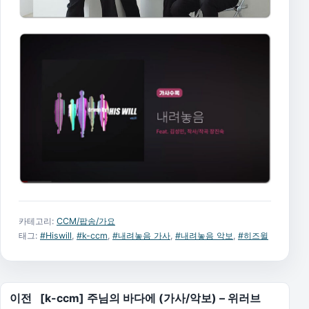
카테고리:
CCM/팝송/가요
태그:
#Hiswill
,
#k-ccm
,
#내려놓음 가사
,
#내려놓음 악보
,
#히즈윌
글 탐색
이전
[k-ccm] 주님의 바다에 (가사/악보) – 위러브