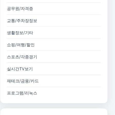
공무원/자격증
교통/주차장정보
생활정보/기타
쇼핑/여행/할인
스포츠/각종경기
실시간TV보기
재테크/금융/카드
프로그램/리눅스