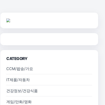
CATEGORY
CCM/팝송/가요
IT제품/자동차
건강정보/건강식품
게임/만화/영화