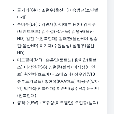
골키퍼(GK) : 조현우(울산HD) 송범근(쇼난벨
마레)
수비수(DF) : 김민재(바이에른 뮌헨) 김지수
(브렌트포드) 김주성(FC서울) 김영권(울산
HD) 김진수(전북현대) 김태환(울산HD) 정승
현(울산HD) 이기제(수원삼성) 설영우(울산
HD)
미드필더(MF) : 손흥민(토트넘) 황희찬(울브
스) 이강인(PSG) 양현준(셀틱) 이재성(마인
츠) 황인범(츠르베나 즈베즈다) 정우영(VfB
슈투트가르트) 홍현석(KAA헨트) 박용우(알아
인) 박진섭(전북현대) 이순민(광주FC) 문선민
(전북현대)
공격수(FW) : 조규성(미트윌란) 오현규(셀틱)