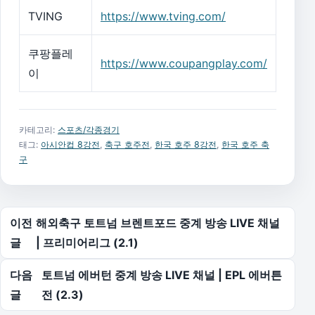
TVING
https://www.tving.com/
쿠팡플레
https://www.coupangplay.com/
이
카테고리:
스포츠/각종경기
태그:
아시안컵 8강전
,
축구 호주전
,
한국 호주 8강전
,
한국 호주 축
구
글 탐색
이전
해외축구 토트넘 브렌트포드 중계 방송 LIVE 채널
글
| 프리미어리그 (2.1)
다음
토트넘 에버턴 중계 방송 LIVE 채널 | EPL 에버튼
글
전 (2.3)