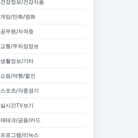
건강정보/건강식품
게임/만화/영화
공무원/자격증
교통/주차장정보
생활정보/기타
쇼핑/여행/할인
스포츠/각종경기
실시간TV보기
재테크/금융/카드
프로그램/리눅스