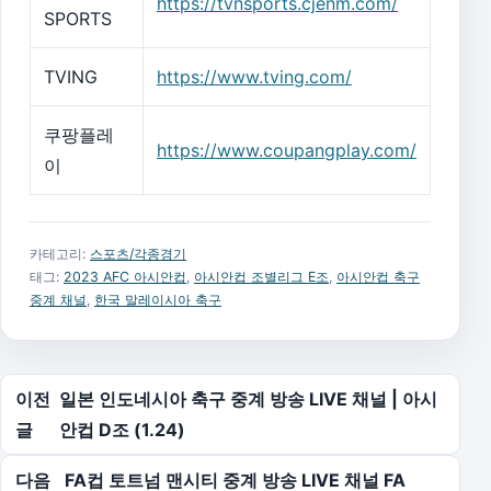
https://tvnsports.cjenm.com/
SPORTS
TVING
https://www.tving.com/
쿠팡플레
https://www.coupangplay.com/
이
카테고리:
스포츠/각종경기
태그:
2023 AFC 아시안컵
,
아시안컵 조별리그 E조
,
아시안컵 축구
중계 채널
,
한국 말레이시아 축구
글 탐색
이전
일본 인도네시아 축구 중계 방송 LIVE 채널 | 아시
글
안컵 D조 (1.24)
다음
FA컵 토트넘 맨시티 중계 방송 LIVE 채널 FA