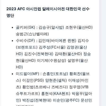
2023 AFC 아시안컵 말레이시아전 대한민국 선수
명단
골키퍼(GK) : 김승규(알샤밥) 조현우(울산HD)
송범근(쇼난벨마레)
수비수(DF) : 김민재(바이에른 뮌헨) 김지수
(브렌트포드) 김주성(FC서울) 김영권(울산
HD) 김진수(전북현대) 김태환(울산HD) 정승
현(울산HD) 이기제(수원삼성) 설영우(울산
HD)
미드필더(MF) : 손흥민(토트넘) 황희찬(울브
스) 이강인(PSG) 양현준(셀틱) 이재성(마인
츠) 황인범(츠르베나 즈베즈다) 정우영(VfB
슈투트가르트) 홍현석(KAA헨트) 박용우(알아
인) 박진섭(전북현대) 이순민(광주FC) 문선민