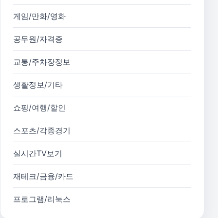
게임/만화/영화
공무원/자격증
교통/주차장정보
생활정보/기타
쇼핑/여행/할인
스포츠/각종경기
실시간TV보기
재테크/금융/카드
프로그램/리눅스