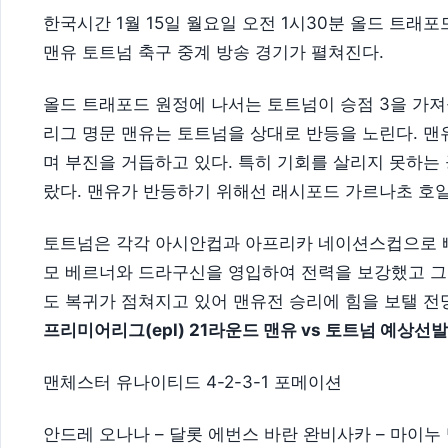
한국시간 1월 15일 월요일 오전 1시30분 올드 트래
맨유 토트넘 축구 중계 방송 경기가 펼쳐진다.
올드 트래포드 원정에 나서는 토트넘이 승점 3을 가져
리그 명문 맨유는 토트넘을 상대로 반등을 노린다. 
며 부진을 거듭하고 있다. 특히 기회를 살리지 못하는
랐다. 맨유가 반등하기 위해선 래시포드 가르나초 호일
토트넘은 각각 아시안컵과 아프리카 네이션스컵으로 빠
모 베르너와 드라구신을 영입하여 전력을 보강했고 그
도 복귀가 점쳐지고 있어 맨유전 승리에 힘을 보탤 전
프리미어리그(epl) 21라운드 맨유 vs 토트넘 예상선
맨체스터 유나이티드 4-2-3-1 포메이션
안드레 오나나 – 달롯 에번스 바란 완비사카 – 마이누