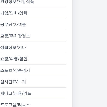
건강정보/건강식품
게임/만화/영화
공무원/자격증
교통/주차장정보
생활정보/기타
쇼핑/여행/할인
스포츠/각종경기
실시간TV보기
재테크/금융/카드
프로그램/리눅스