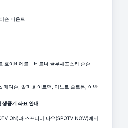
 메이슨 마운트
르 호이비에르 – 베르너 쿨루셰프스키 존슨 –
 제임스 매디슨, 알피 화이트먼, 마노르 솔로몬, 이반
및 생중계 좌표 안내
V ON)과 스포티비 나우(SPOTV NOW)에서