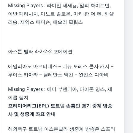
Missing Players : 라이언 세세뇽, 알피 화이트먼,
이반 페리시치, 마노르 솔로몬, 미키 판 더 펜, 히샬
리송, 제임스 매디슨, 애슐리 필립스
아스톤 빌라 4-2-2-2 포메이션
에밀리아노 마르티네스 – 디뉴 토레스 콘사 캐시 –
루이스 카마라 – 틸레만스 맥긴 – 왓킨스 디아비
Missing Players : 에미 부엔디아, 타이론 밍스, 제
이콥 램지
프리미어리그(EPL) 토트넘 손흥민 경기 중계 방송
사 및 생중계 좌표 안내
해외축구 토트넘 아스톤빌라 생중계 방송은 스포티