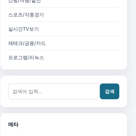
쇼핑/여행/할인
스포츠/각종경기
실시간TV보기
재테크/금융/카드
프로그램/리눅스
검색어:
검색
메타