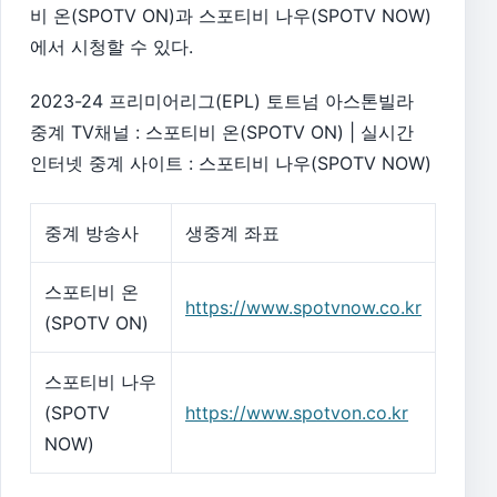
비 온(SPOTV ON)과 스포티비 나우(SPOTV NOW)
에서 시청할 수 있다.
2023-24 프리미어리그(EPL) 토트넘 아스톤빌라
중계 TV채널 : 스포티비 온(SPOTV ON) | 실시간
인터넷 중계 사이트 : 스포티비 나우(SPOTV NOW)
중계 방송사
생중계 좌표
스포티비 온
https://www.spotvnow.co.kr
(SPOTV ON)
스포티비 나우
(SPOTV
https://www.spotvon.co.kr
NOW)