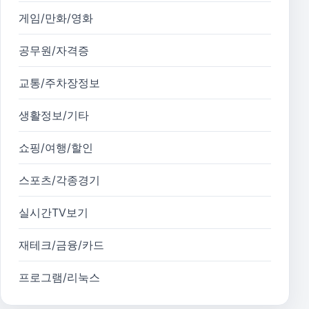
게임/만화/영화
공무원/자격증
교통/주차장정보
생활정보/기타
쇼핑/여행/할인
스포츠/각종경기
실시간TV보기
재테크/금융/카드
프로그램/리눅스