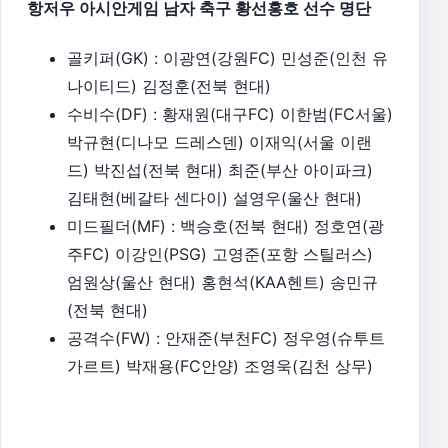
항저우 아시안게임 남자 축구 황선홍호 선수 명단
골키퍼(GK) : 이광연(강원FC) 민성준(인천 유
나이티드) 김정훈(전북 현대)
수비수(DF) : 황재원(대구FC) 이한범(FC서울)
박규현(디나모 드레스덴) 이재익(서울 이랜
드) 박진섭(전북 현대) 최준(부산 아이파크)
김태현(베갈타 센다이) 설영우(울산 현대)
미드필더(MF) : 백승호(전북 현대) 정호연(광
주FC) 이강인(PSG) 고영준(포항 스틸러스)
엄원상(울산 현대) 홍현석(KAA헨트) 송민규
(전북 현대)
공격수(FW) : 안재준(부천FC) 정우영(슈투트
가르트) 박재용(FC안양) 조영욱(김천 상무)