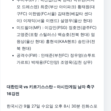
모 드레스덴) 최준(부산 아이파크) 황재원(대
구FC) 이한범(FC서울) 김태현(베갈타 센다
이) 이재익(서울 이랜드) 설영우(울산 현대)
미드필더(MF) : 이강인(PSG) 정호연(광주FC)
고영준(포항 스틸러스) 백승호(전북 현대) 엄
원상(울산 현대) 홍현석(KAA헨트) 송민규(전
북 현대)
공격수(FW) : 안재준(부천FC) 정우영(슈투트
가르트) 박재용(FC안양) 조영욱(김천 상무)
대한민국 vs 키르기스스탄 – 아시안게임 남자 축구
16강전
한국시간 9월 27일 수요일 오후 8시 30분 진화스포