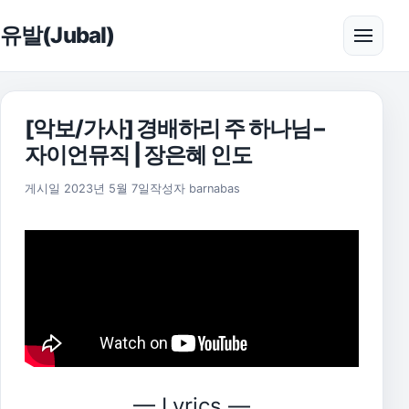
본문으로 건너뛰기
유발(Jubal)
메뉴 
[악보/가사] 경배하리 주 하나님 –
자이언뮤직 | 장은혜 인도
게시일
2023년 5월 7일
작성자
barnabas
— Lyrics —