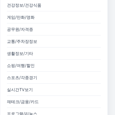
건강정보/건강식품
게임/만화/영화
공무원/자격증
교통/주차장정보
생활정보/기타
쇼핑/여행/할인
스포츠/각종경기
실시간TV보기
재테크/금융/카드
프로그램/리눅스