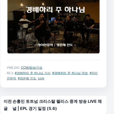
카테고리:
CCM/팝송/가요
태그:
#경배하리 주 하나님 가사
,
#경배하리 주 하나님 악보
,
#자이
언뮤직
,
#장은혜 인도
,
ccm
글 탐색
이전
손흥민 토트넘 크리스탈 팰리스 중계 방송 LIVE 채
글
널 | EPL 경기 일정 (5.6)