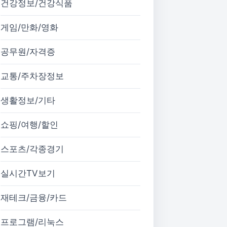
건강정보/건강식품
게임/만화/영화
공무원/자격증
교통/주차장정보
생활정보/기타
쇼핑/여행/할인
스포츠/각종경기
실시간TV보기
재테크/금융/카드
프로그램/리눅스