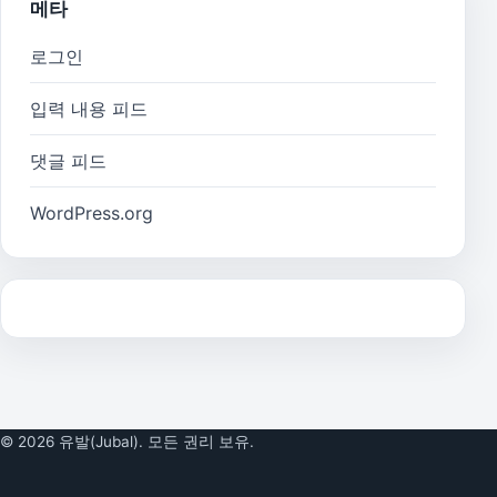
메타
로그인
입력 내용 피드
댓글 피드
WordPress.org
© 2026 유발(Jubal). 모든 권리 보유.