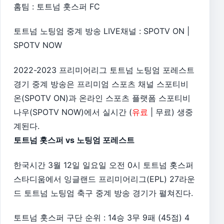
홈팀 : 토트넘 홋스퍼 FC
토트넘 노팅엄 중계 방송 LIVE채널 : SPOTV ON |
SPOTV NOW
2022-2023 프리미어리그 토트넘 노팅엄 포레스트
경기 중계 방송은 프리미엄 스포츠 채널 스포티비
온(SPOTV ON)과 온라인 스포츠 플랫폼 스포티비
나우(SPOTV NOW)에서 실시간 (
유료
| 무료) 생중
계된다.
토트넘 홋스퍼 vs 노팅엄 포레스트
한국시간 3월 12일 일요일 오전 0시 토트넘 홋스퍼
스타디움에서 잉글랜드 프리미어리그(EPL) 27라운
드 토트넘 노팅엄 축구 중계 방송 경기가 펼쳐진다.
토트넘 홋스퍼 구단 순위 : 14승 3무 9패 (45점) 4