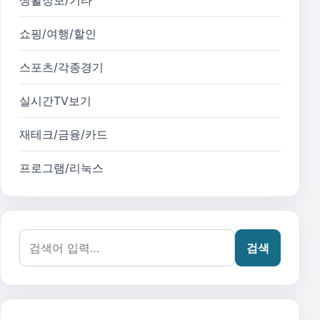
쇼핑/여행/할인
스포츠/각종경기
실시간TV보기
재테크/금융/카드
프로그램/리눅스
검색어:
검색