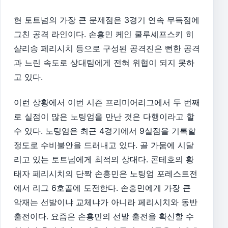
현 토트넘의 가장 큰 문제점은 3경기 연속 무득점에
그친 공격 라인이다. 손흥민 케인 쿨루셰프스키 히
샬리송 페리시치 등으로 구성된 공격진은 뻔한 공격
과 느린 속도로 상대팀에게 전혀 위협이 되지 못하
고 있다.
이런 상황에서 이번 시즌 프리미어리그에서 두 번째
로 실점이 많은 노팅엄을 만난 것은 다행이라고 할
수 있다. 노팅엄은 최근 4경기에서 9실점을 기록할
정도로 수비불안을 드러내고 있다. 골 가뭄에 시달
리고 있는 토트넘에게 최적의 상대다. 콘테호의 황
태자 페리시치의 단짝 손흥민은 노팅엄 포레스트전
에서 리그 6호골에 도전한다. 손흥민에게 가장 큰
악재는 선발이냐 교체냐가 아니라 페리시치와 동반
출전이다. 요즘은 손흥민의 선발 출전을 확신할 수