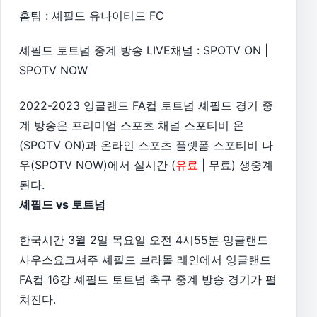
홈팀 : 셰필드 유나이티드 FC
셰필드 토트넘 중계 방송 LIVE채널 : SPOTV ON |
SPOTV NOW
2022-2023 잉글랜드 FA컵 토트넘 셰필드 경기 중
계 방송은 프리미엄 스포츠 채널 스포티비 온
(SPOTV ON)과 온라인 스포츠 플랫폼 스포티비 나
우(SPOTV NOW)에서 실시간 (
유료
| 무료) 생중계
된다.
셰필드 vs 토트넘
한국시간 3월 2일 목요일 오전 4시55분 잉글랜드
사우스요크셔주 셰필드 브라몰 레인에서 잉글랜드
FA컵 16강 셰필드 토트넘 축구 중계 방송 경기가 펼
쳐진다.