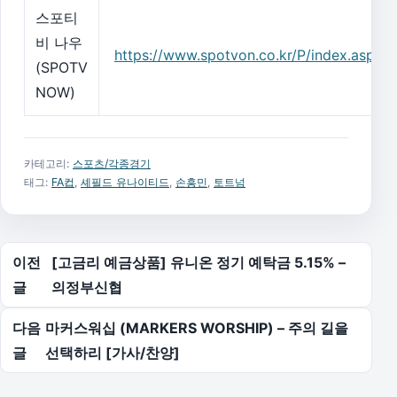
스포티
비 나우
https://www.spotvon.co.kr/P/index.asp/
(SPOTV
NOW)
카테고리:
스포츠/각종경기
태그:
FA컵
,
셰필드 유나이티드
,
손흥민
,
토트넘
글 탐색
이전
[고금리 예금상품] 유니온 정기 예탁금 5.15% –
글
의정부신협
다음
마커스워십 (MARKERS WORSHIP) – 주의 길을
글
선택하리 [가사/찬양]