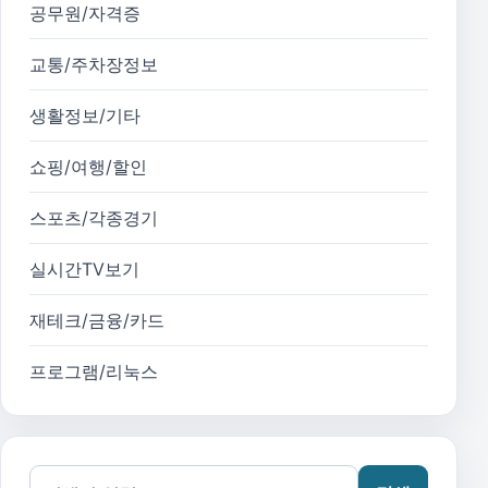
공무원/자격증
교통/주차장정보
생활정보/기타
쇼핑/여행/할인
스포츠/각종경기
실시간TV보기
재테크/금융/카드
프로그램/리눅스
검색어: