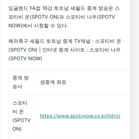
잉글랜드 FA컵 16강 토트넘 셰필드 중계 방송은 스
포티비 온(SPOTV ON)과 스포티비 나우(SPOTV
NOW)에서 시청할 수 있다.
해외축구 셰필드 토트넘 중계 TV채널 : 스포티비 온
(SPOTV ON) | 인터넷 중계 사이트 : 스포티비 나우
(SPOTV NOW)
중계 방
생중계 좌표
송사
스포티
비 온
https://www.spotvnow.co.kr/intro/
(SPOTV
ON)