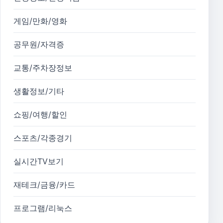
게임/만화/영화
공무원/자격증
교통/주차장정보
생활정보/기타
쇼핑/여행/할인
스포츠/각종경기
실시간TV보기
재테크/금융/카드
프로그램/리눅스