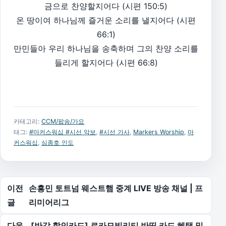
금으로 찬양할지어다 (시편 150:5)
온 땅이여 하나님께 즐거운 소리를 낼지어다 (시편
66:1)
만민들아 우리 하나님을 송축하며 그의 찬양 소리를
들리게 할지어다 (시편 66:8)
카테고리:
CCM/팝송/가요
태그:
#마커스워십 #시선 악보
,
#시선 가사
,
Markers Worship
,
마
커스워십
,
심종호 인도
글 탐색
이전
손흥민 토트넘 웨스트햄 중계 LIVE 방송 채널 | 프
글
리미어리그
다음
[반값 할인카드] 로카모빌리티 반띵 카드 혜택 및