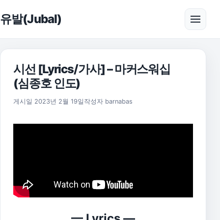
본문으로 건너뛰기
유발(Jubal)
메뉴 
시선 [Lyrics/가사] – 마커스워십
(심종호 인도)
2025년 11월 17일
게시일
2023년 2월 19일
작성자
barnabas
— Lyrics —