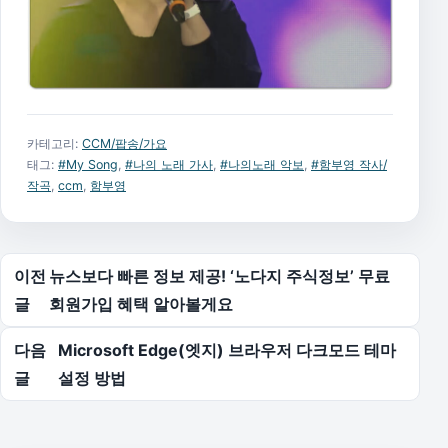
카테고리:
CCM/팝송/가요
태그:
#My Song
,
#나의 노래 가사
,
#나의노래 악보
,
#함부영 작사/
작곡
,
ccm
,
함부영
글 탐색
이전
뉴스보다 빠른 정보 제공! ‘노다지 주식정보’ 무료
글
회원가입 혜택 알아볼게요
다음
Microsoft Edge(엣지) 브라우저 다크모드 테마
글
설정 방법