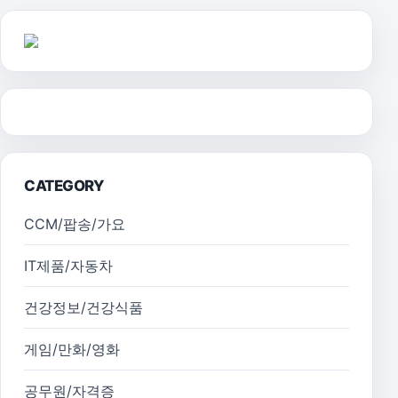
CATEGORY
CCM/팝송/가요
IT제품/자동차
건강정보/건강식품
게임/만화/영화
공무원/자격증