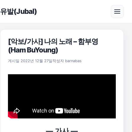
본문으로 건너뛰기
유발(Jubal)
메뉴 
[악보/가사] 나의 노래 – 함부영
(Ham BuYoung)
2025년 11월 17일
게시일
2022년 12월 27일
작성자
barnabas
— 가사 —