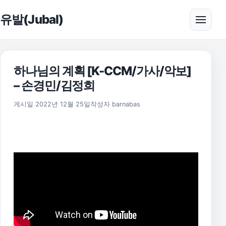
본문으로 건너뛰기
유발(Jubal)
메뉴 
하나님의 계획 [K-CCM/가사/악보]
– 손경민/김정희
2025년 11월 17일
게시일
2022년 12월 25일
작성자
barnabas