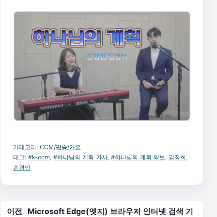
카테고리:
CCM/팝송/가요
태그:
#k-ccm
,
#하나님의 계획 가사
,
#하나님의 계획 악보
,
김정희
,
손경민
글 탐색
이전
Microsoft Edge(엣지) 브라우저 인터넷 검색 기