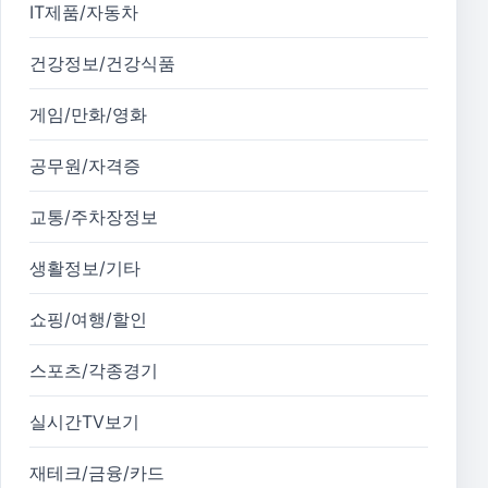
IT제품/자동차
건강정보/건강식품
게임/만화/영화
공무원/자격증
교통/주차장정보
생활정보/기타
쇼핑/여행/할인
스포츠/각종경기
실시간TV보기
재테크/금융/카드