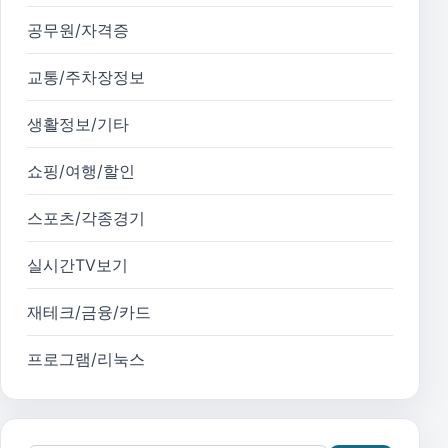
공무원/자격증
교통/주차장정보
생활정보/기타
쇼핑/여행/할인
스포츠/각종경기
실시간TV보기
재테크/금융/카드
프로그램/리눅스