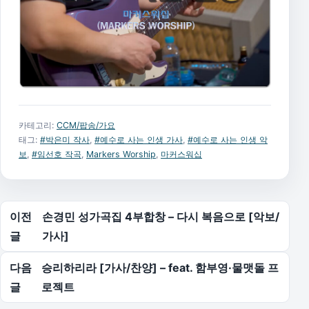
카테고리:
CCM/팝송/가요
태그:
#박은미 작사
,
#예수로 사는 인생 가사
,
#예수로 사는 인생 악
보
,
#임선호 작곡
,
Markers Worship
,
마커스워십
글 탐색
이전
손경민 성가곡집 4부합창 – 다시 복음으로 [악보/
글
가사]
다음
승리하리라 [가사/찬양] – feat. 함부영·물맷돌 프
글
로젝트