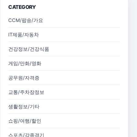
CATEGORY
CCM/팝송/가요
IT제품/자동차
건강정보/건강식품
게임/만화/영화
공무원/자격증
교통/주차장정보
생활정보/기타
쇼핑/여행/할인
스포츠/각종경기