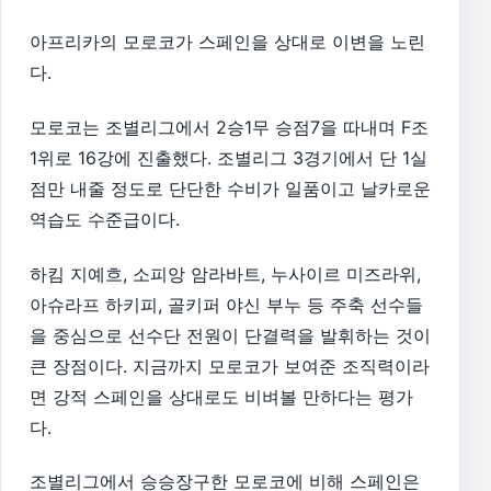
아프리카의 모로코가 스페인을 상대로 이변을 노린
다.
모로코는 조별리그에서 2승1무 승점7을 따내며 F조
1위로 16강에 진출했다. 조별리그 3경기에서 단 1실
점만 내줄 정도로 단단한 수비가 일품이고 날카로운
역습도 수준급이다.
하킴 지예흐, 소피앙 암라바트, 누사이르 미즈라위,
아슈라프 하키피, 골키퍼 야신 부누 등 주축 선수들
을 중심으로 선수단 전원이 단결력을 발휘하는 것이
큰 장점이다. 지금까지 모로코가 보여준 조직력이라
면 강적 스페인을 상대로도 비벼볼 만하다는 평가
다.
조별리그에서 승승장구한 모로코에 비해 스페인은