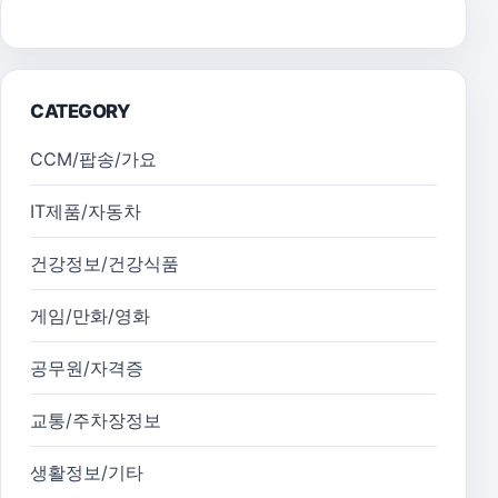
CATEGORY
CCM/팝송/가요
IT제품/자동차
건강정보/건강식품
게임/만화/영화
공무원/자격증
교통/주차장정보
생활정보/기타