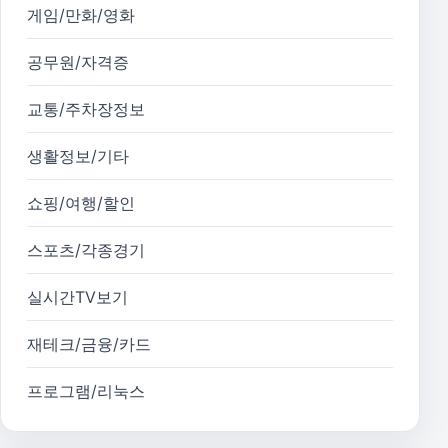
게임/만화/영화
공무원/자격증
교통/주차장정보
생활정보/기타
쇼핑/여행/할인
스포츠/각종경기
실시간TV보기
재테크/금융/카드
프로그램/리눅스