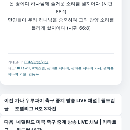
온 땅이여 하나님께 즐거운 소리를 낼지어다 (시편
66:1)
만민들아 우리 하나님을 송축하며 그의 찬양 소리를
들리게 할지어다 (시편 66:8)
카테고리:
CCM/팝송/가요
태그:
#Hiswill
,
#히즈윌
,
광야를 지나며
,
광야를 지나며 가사
,
광야를
지나며 악보
,
김동욱
글 탐색
이전
가나 우루과이 축구 중계 방송 LIVE 채널 | 월드컵
글
조별리그 H조 3차전
다음
네덜란드 미국 축구 중계 방송 LIVE 채널 | 카타르
글
월드컵 16강