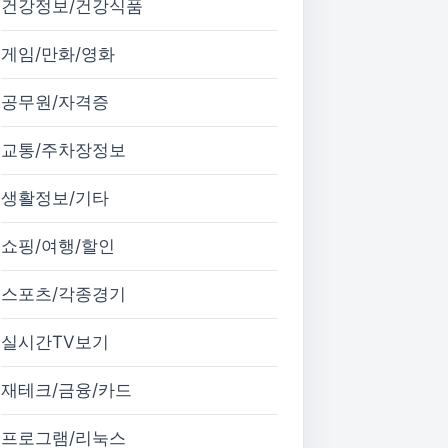
건강정보/건강식품
게임/만화/영화
공무원/자격증
교통/주차장정보
생활정보/기타
쇼핑/여행/할인
스포츠/각종경기
실시간TV보기
재테크/금융/카드
프로그램/리눅스