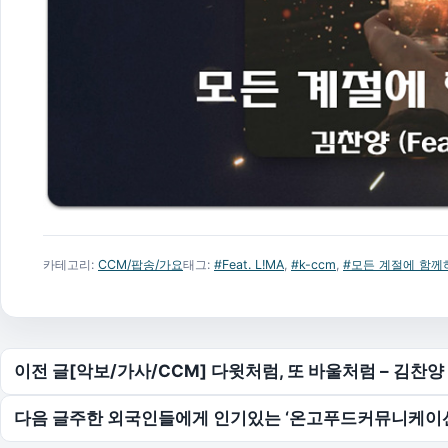
카테고리:
CCM/팝송/가요
태그:
#Feat. L!MA
,
#k-ccm
,
#모든 계절에 함께
글 탐색
이전 글
[악보/가사/CCM] 다윗처럼, 또 바울처럼 – 김찬양 (Fe
다음 글
주한 외국인들에게 인기있는 ‘온고푸드커뮤니케이션