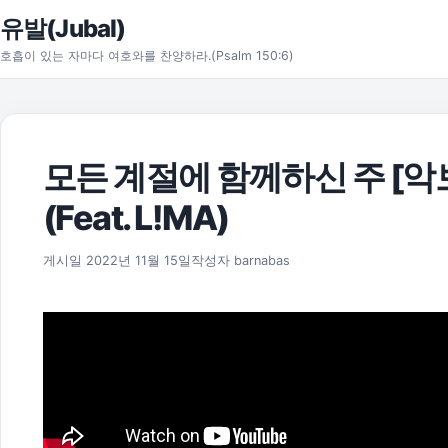
본문으로 건너뛰기
유발(Jubal)
호흡이 있는 자마다 여호와를 찬양하라.(Psalm 150:6)
모든 계절에 함께하신 주 [악보
(Feat. L!MA)
2025년 11월 18일
게시일
2022년 11월 15일
작성자
barnabas