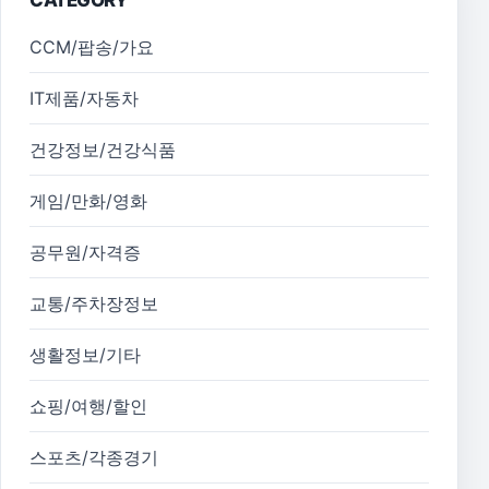
CATEGORY
CCM/팝송/가요
IT제품/자동차
건강정보/건강식품
게임/만화/영화
공무원/자격증
교통/주차장정보
생활정보/기타
쇼핑/여행/할인
스포츠/각종경기