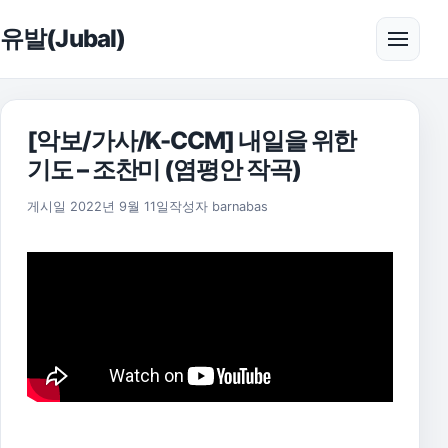
본문으로 건너뛰기
유발(Jubal)
메뉴 
[악보/가사/K-CCM] 내일을 위한
기도 – 조찬미 (염평안 작곡)
2025년 11월 18일
게시일
2022년 9월 11일
작성자
barnabas