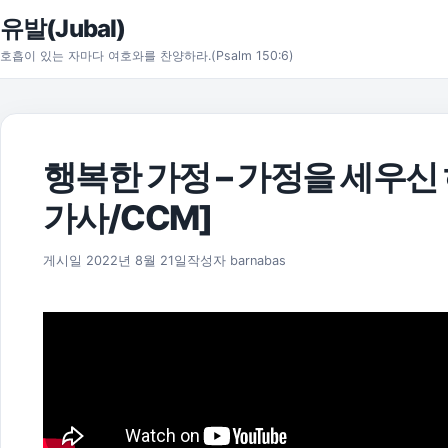
본문으로 건너뛰기
유발(Jubal)
호흡이 있는 자마다 여호와를 찬양하라.(Psalm 150:6)
행복한 가정 – 가정을 세우신
가사/CCM]
2025년 11월 18일
게시일
2022년 8월 21일
작성자
barnabas