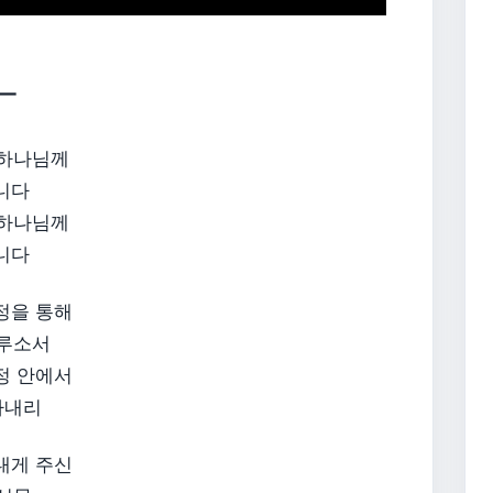
 —
 하나님께
니다
 하나님께
니다
정을 통해
이루소서
정 안에서
타내리
내게 주신