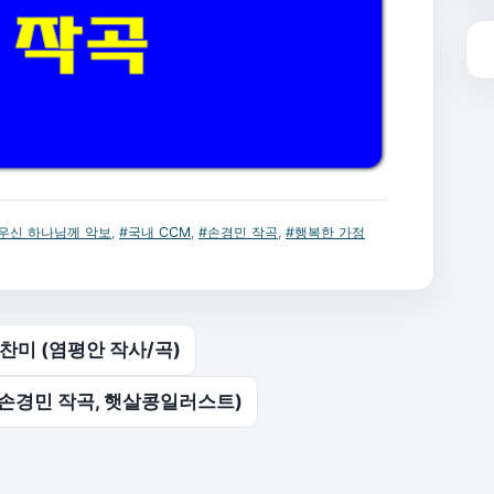
우신 하나님께 악보
,
#국내 CCM
,
#손경민 작곡
,
#행복한 가정
 조찬미 (염평안 작사/곡)
 (손경민 작곡, 햇살콩일러스트)