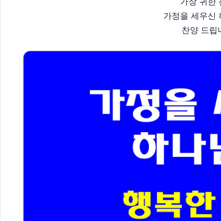
가장 귀한
가정을 세우신
찬양 드립