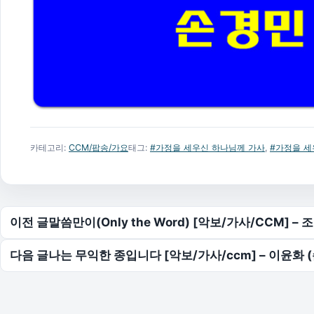
카테고리:
CCM/팝송/가요
태그:
#가정을 세우신 하나님께 가사
,
#가정을 세
글 탐색
이전 글
말씀만이(Only the Word) [악보/가사/CCM] –
다음 글
나는 무익한 종입니다 [악보/가사/ccm] – 이윤화