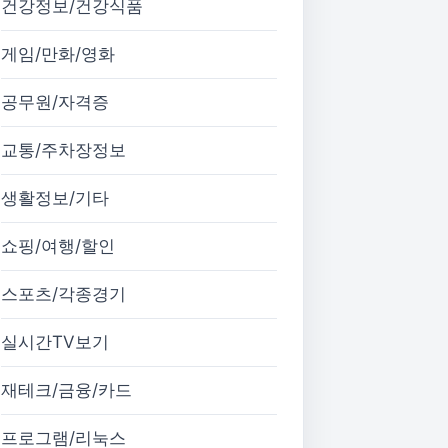
건강정보/건강식품
게임/만화/영화
공무원/자격증
교통/주차장정보
생활정보/기타
쇼핑/여행/할인
스포츠/각종경기
실시간TV보기
재테크/금융/카드
프로그램/리눅스