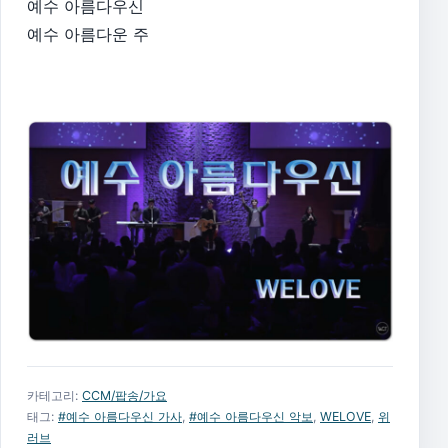
예수 아름다우신
예수 아름다운 주
카테고리:
CCM/팝송/가요
태그:
#예수 아름다우신 가사
,
#예수 아름다우신 악보
,
WELOVE
,
위
러브