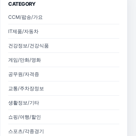
CATEGORY
CCM/팝송/가요
IT제품/자동차
건강정보/건강식품
게임/만화/영화
공무원/자격증
교통/주차장정보
생활정보/기타
쇼핑/여행/할인
스포츠/각종경기