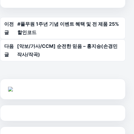
글 탐색
이전
#풀무원 1주년 기념 이벤트 혜택 및 전 제품 25%
글
할인코드
다음
[악보/가사/CCM] 순전한 믿음 – 홍지승(손경민
글
작사/작곡)