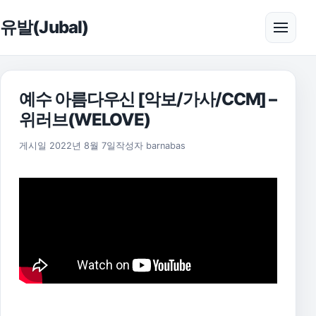
본문으로 건너뛰기
유발(Jubal)
메뉴 
예수 아름다우신 [악보/가사/CCM] –
위러브(WELOVE)
2025년 11월 18일
게시일
2022년 8월 7일
작성자
barnabas