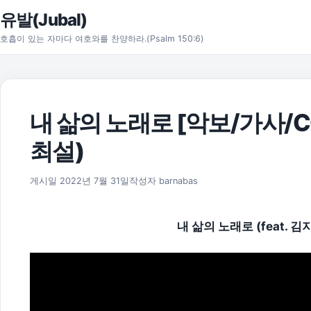
본문으로 건너뛰기
유발(Jubal)
호흡이 있는 자마다 여호와를 찬양하라.(Psalm 150:6)
내 삶의 노래로 [악보/가사/C
최설)
2025년 11월 18일
게시일
2022년 7월 31일
작성자
barnabas
내 삶의 노래로 (feat. 김