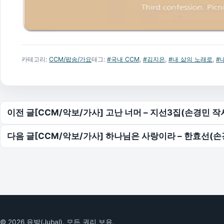
카테고리:
CCM/팝송/가요
태그:
#국내 CCM
,
#김지은
,
#내 삶의 노래로
,
#
글 탐색
이전 글
[CCM/악보/가사] 고난 너머 – 지선3집(손경민 작
다음 글
[CCM/악보/가사] 하나님은 사랑이라 – 한효선(손
© 2026 유발(Jubal). 모든 권리 보유.