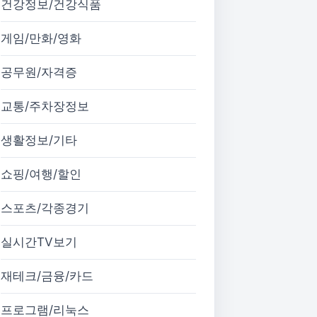
건강정보/건강식품
게임/만화/영화
공무원/자격증
교통/주차장정보
생활정보/기타
쇼핑/여행/할인
스포츠/각종경기
실시간TV보기
재테크/금융/카드
프로그램/리눅스