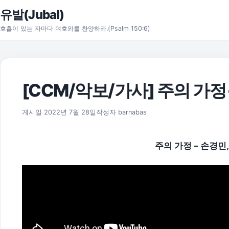
본문으로 건너뛰기
유발(Jubal)
호흡이 있는 자마다 여호와를 찬양하라.(Psalm 150:6)
[CCM/악보/가사] 주의 가정 –
2025년 11월 18일
게시일
2022년 7월 28일
작성자
barnabas
주의 가정 – 손경민,