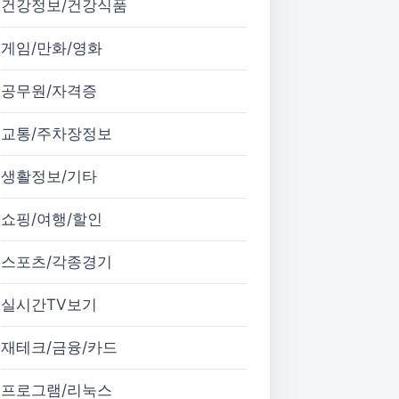
건강정보/건강식품
게임/만화/영화
공무원/자격증
교통/주차장정보
생활정보/기타
쇼핑/여행/할인
스포츠/각종경기
실시간TV보기
재테크/금융/카드
프로그램/리눅스