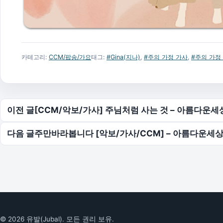
카테고리:
CCM/팝송/가요
태그:
#Gina(지나)
,
#주의 가정 가사
,
#주의 가정
글 탐색
이전 글
[CCM/악보/가사] 주님처럼 사는 것 – 아름다운세
다음 글
주만바라봅니다 [악보/가사/CCM] – 아름다운세상
© 2026 유발(Jubal). 모든 권리 보유.