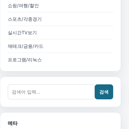
쇼핑/여행/할인
스포츠/각종경기
실시간TV보기
재테크/금융/카드
프로그램/리눅스
검색어:
검색
메타