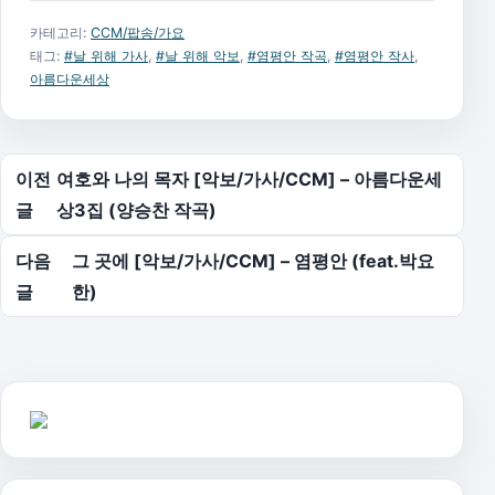
카테고리:
CCM/팝송/가요
태그:
#날 위해 가사
,
#날 위해 악보
,
#염평안 작곡
,
#염평안 작사
,
아름다운세상
글 탐색
이전
여호와 나의 목자 [악보/가사/CCM] – 아름다운세
글
상3집 (양승찬 작곡)
다음
그 곳에 [악보/가사/CCM] – 염평안 (feat.박요
글
한)