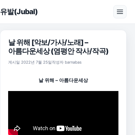
본문으로 건너뛰기
유발(Jubal)
메뉴 
날 위해 [악보/가사/노래] –
아름다운세상 (염평안 작사/작곡)
2025년 11월 18일
게시일
2022년 7월 25일
작성자
barnabas
날 위해 – 아름다운세상