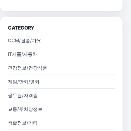
CATEGORY
CCM/팝송/가요
IT제품/자동차
건강정보/건강식품
게임/만화/영화
공무원/자격증
교통/주차장정보
생활정보/기타