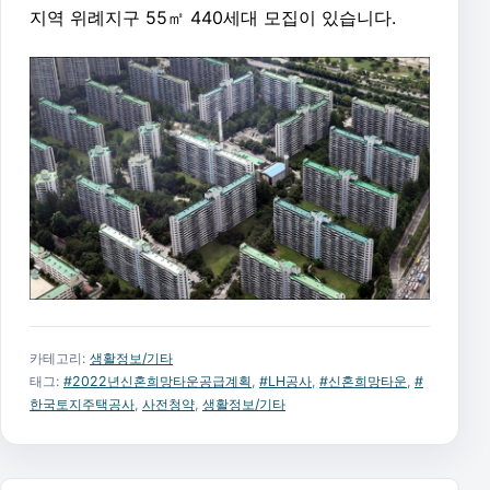
지역 위례지구 55㎡ 440세대 모집이 있습니다.
카테고리:
생활정보/기타
태그:
#2022년신혼희망타운공급계획
,
#LH공사
,
#신혼희망타운
,
#
한국토지주택공사
,
사전청약
,
생활정보/기타