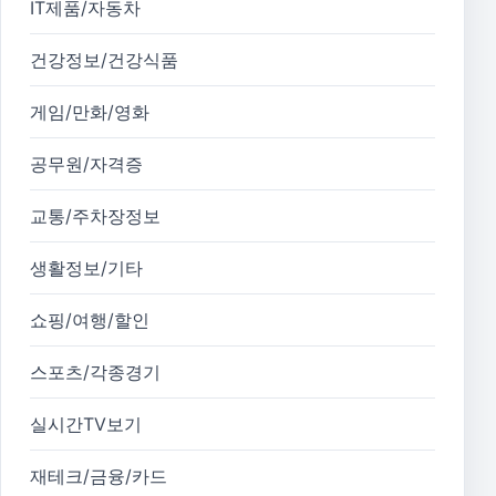
IT제품/자동차
건강정보/건강식품
게임/만화/영화
공무원/자격증
교통/주차장정보
생활정보/기타
쇼핑/여행/할인
스포츠/각종경기
실시간TV보기
재테크/금융/카드