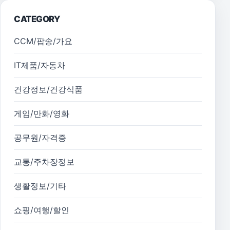
CATEGORY
CCM/팝송/가요
IT제품/자동차
건강정보/건강식품
게임/만화/영화
공무원/자격증
교통/주차장정보
생활정보/기타
쇼핑/여행/할인