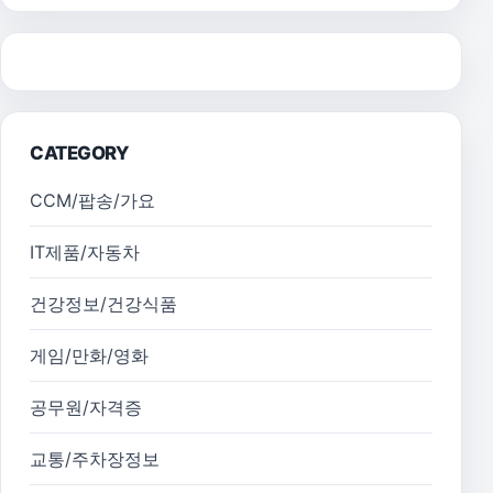
CATEGORY
CCM/팝송/가요
IT제품/자동차
건강정보/건강식품
게임/만화/영화
공무원/자격증
교통/주차장정보