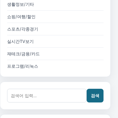
생활정보/기타
쇼핑/여행/할인
스포츠/각종경기
실시간TV보기
재테크/금융/카드
프로그램/리눅스
검색어:
검색