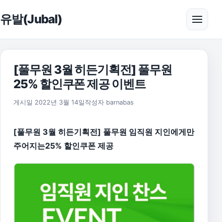
본문으로 건너뛰기
유발(Jubal)
메뉴 
[풀무원 3월 히든기획전] 풀무원
25% 할인쿠폰 제공 이벤트
2022년 3월 14일
게시일
2022년 3월 14일
작성자
barnabas
[풀무원 3월 히든기획전] 풀무원 임직원 지인에게만
주어지는25% 할인쿠폰 제공