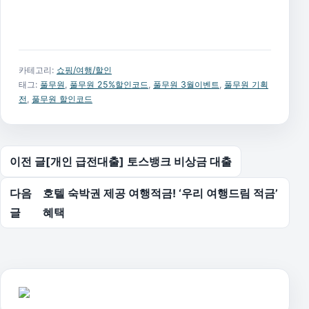
카테고리:
쇼핑/여행/할인
태그:
풀무원
,
풀무원 25%할인코드
,
풀무원 3월이벤트
,
풀무원 기획
전
,
풀무원 할인코드
글 탐색
이전 글
[개인 급전대출] 토스뱅크 비상금 대출
다음
호텔 숙박권 제공 여행적금! ‘우리 여행드림 적금’
글
혜택