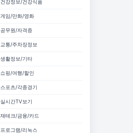
건강정보/건강식품
게임/만화/영화
공무원/자격증
교통/주차장정보
생활정보/기타
쇼핑/여행/할인
스포츠/각종경기
실시간TV보기
재테크/금융/카드
프로그램/리눅스