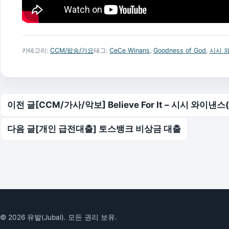
카테고리:
CCM/팝송/가요
태그:
CeCe Winans
,
Goodness of God
,
시시 
글 탐색
이전 글
[CCM/가사/악보] Believe For It – 시시 와이낸스(
다음 글
[개인 급전대출] 토스뱅크 비상금 대출
© 2026 유발(Jubal). 모든 권리 보유.