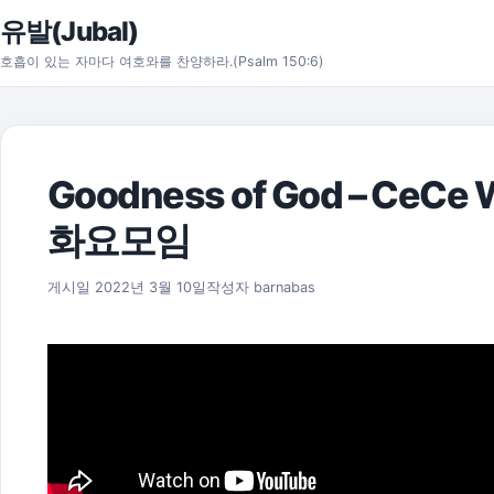
본문으로 건너뛰기
유발(Jubal)
호흡이 있는 자마다 여호와를 찬양하라.(Psalm 150:6)
Goodness of God – Ce
화요모임
2022년 3월 15일
게시일
2022년 3월 10일
작성자
barnabas