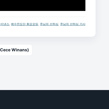
와이낸스
,
예수전도단 화요모임
,
주님의 선하심
,
주님의 선하심 가사
Cece Winans)