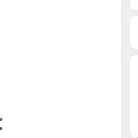
me
me