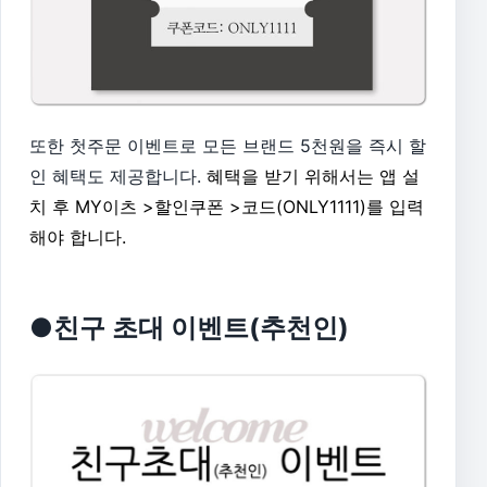
또한 첫주문 이벤트로 모든 브랜드 5천원을 즉시 할
인 혜택도 제공합니다.
혜택을 받기 위해서는 앱 설
치 후 MY이츠 >할인쿠폰 >코드(ONLY1111)를 입력
해야 합니다.
●친구 초대 이벤트(추천인)