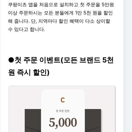
쿠팡이츠 앱을 처음으로 설치하고 첫 주문을 5만원
이상 주문하시는 모든 분들에게 1만 5천 원을 할인
해 줍니다. 단, 지역마다 할인 혜택이 다소 상이할
수 있다고 합니다.
●첫 주문 이벤트(모든 브랜드 5천
원 즉시 할인)