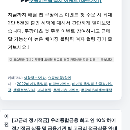
▶▶
쿠팡이츠앱 설치 이벤트
[바로가기]
지금까지 배달 앱 쿠팡이츠 이벤트 첫 주문 시 최대
2만 5천원 할인 혜택에 대해서 간단하게 알아보았
습니다. 쿠팡이츠 첫 주문 이벤트 참여하시고 금메
달 가능성이 높은 베이징 올림픽 여자 컬링 경기 즐
겨보세요!!
카테고리:
생활정보/기타
,
쇼핑/여행/할인
태그:
2022베이징올림픽
,
배달앱이벤트
,
베이징 올림픽 한국경기일
정
,
생활정보/기타
,
여자컬링
,
쿠팡이츠 이벤트
,
쿠팡이츠이벤트혜택
글 탐색
이
[고금리 정기적금] 우리종합금융 최고 연 10% 하이
전
정기적금 상품 및 금융기관 별 고금리 적금상품 안내