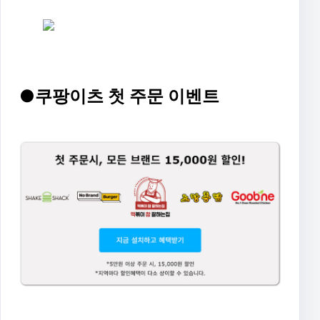
●쿠팡이츠 첫 주문 이벤트