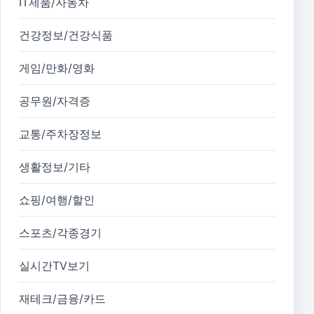
IT제품/자동차
건강정보/건강식품
게임/만화/영화
공무원/자격증
교통/주차장정보
생활정보/기타
쇼핑/여행/할인
스포츠/각종경기
실시간TV보기
재테크/금융/카드