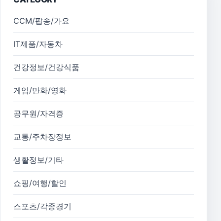
CCM/팝송/가요
IT제품/자동차
건강정보/건강식품
게임/만화/영화
공무원/자격증
교통/주차장정보
생활정보/기타
쇼핑/여행/할인
스포츠/각종경기