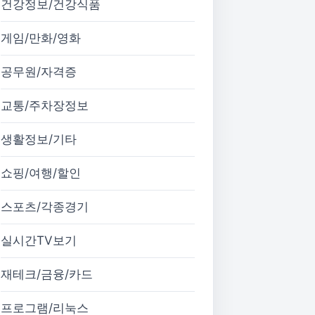
건강정보/건강식품
게임/만화/영화
공무원/자격증
교통/주차장정보
생활정보/기타
쇼핑/여행/할인
스포츠/각종경기
실시간TV보기
재테크/금융/카드
프로그램/리눅스