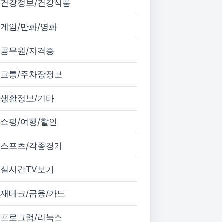
건강정보/건강식품
게임/만화/영화
공무원/자격증
교통/주차장정보
생활정보/기타
쇼핑/여행/할인
스포츠/각종경기
실시간TV보기
재테크/금융/카드
프로그램/리눅스