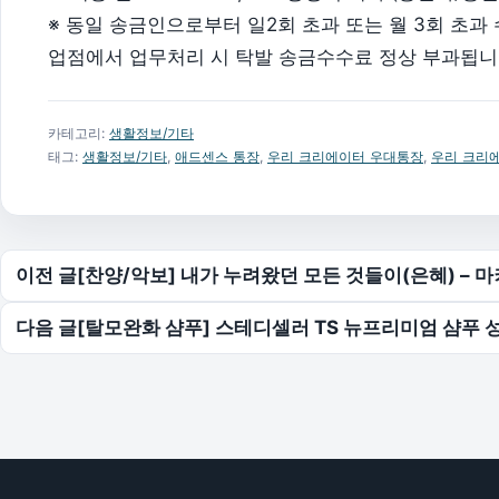
※ 동일 송금인으로부터 일2회 초과 또는 월 3회 초과
업점에서 업무처리 시 탁발 송금수수료 정상 부과됩니
카테고리:
생활정보/기타
태그:
생활정보/기타
,
애드센스 통장
,
우리 크리에이터 우대통장
,
우리 크리
글 탐색
이전 글
[찬양/악보] 내가 누려왔던 모든 것들이(은혜) – 
다음 글
[탈모완화 샴푸] 스테디셀러 TS 뉴프리미엄 샴푸 