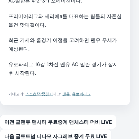
AC밀란은 4-2-3-1 포메이션이다.
프리미어리그와 세리에a를 대표하는 팀들의 자존심
을건 맞대결이다.
최근 기세와 홈경기 이점을 고려하면 맨유 우세가
예상된다.
유로파리그 16강 1차전 맨유 AC 밀란 경기가 잠시
후 시작된다.
카테고리:
스포츠/각종경기
태그:
맨유
,
유로파리그
글 탐색
이전 글
맨유 맨시티 무료중계 맨체스터 더비 LIVE
다음 글
토트넘 디나모 자그레브 중계 무료 LIVE