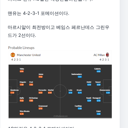
맨유는 4-2-3-1 포메이션이다.
마르시알이 최전방이고 베임스 페르난데스 그린우
드가 2선이다.