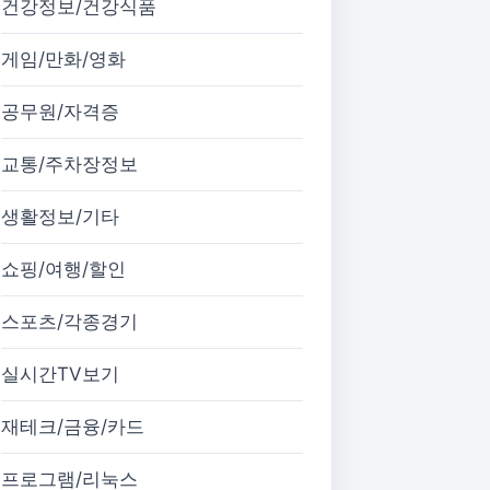
건강정보/건강식품
게임/만화/영화
공무원/자격증
교통/주차장정보
생활정보/기타
쇼핑/여행/할인
스포츠/각종경기
실시간TV보기
재테크/금융/카드
프로그램/리눅스