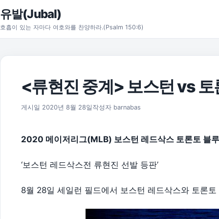
본문으로 건너뛰기
유발(Jubal)
호흡이 있는 자마다 여호와를 찬양하라.(Psalm 150:6)
<류현진 중계> 보스턴 vs 
2026년 8월 1일
게시일
2020년 8월 28일
작성자
barnabas
2020 메이저리그(MLB) 보스턴 레드삭스 토론토 블
‘보스턴 레드삭스전 류현진 선발 등판’
8월 28일 세일런 필드에서 보스턴 레드삭스와 토론토