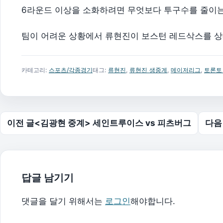
6라운드 이상을 소화하려면 무엇보다 투구수를 줄이는
팀이 어려운 상황에서 류현진이 보스턴 레드삭스를 상대
카테고리:
스포츠/각종경기
태그:
류현진
,
류현진 생중계
,
메이저리그
,
토론토
글 탐색
이전 글
<김광현 중계> 세인트루이스 vs 피츠버그
다음
답글 남기기
댓글을 달기 위해서는
로그인
해야합니다.