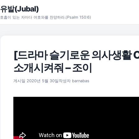
본문으로 건너뛰기
유발(Jubal)
호흡이 있는 자마다 여호와를 찬양하라.(Psalm 150:6)
[드라마 슬기로운 의사생활 O
소개시켜줘 – 조이
2026년 8월 1일
게시일
2020년 5월 30일
작성자
barnabas