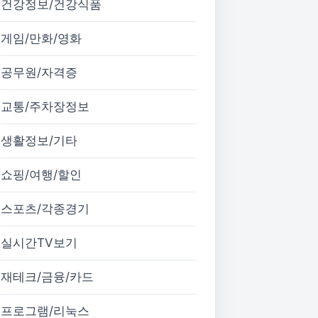
건강정보/건강식품
게임/만화/영화
공무원/자격증
교통/주차장정보
생활정보/기타
쇼핑/여행/할인
스포츠/각종경기
실시간TV보기
재테크/금융/카드
프로그램/리눅스