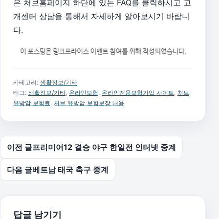
은 처브홈페이지 하단에 있는 FAQ를 클릭하시고 고
개센터 상담을 통해서 자세하게 알아보시기 바랍니
다.
카테고리:
생활정보/기타
태그:
생활정보/기타
,
온라인보험
,
온라인전용보험가입 사이트
,
처브
유방암 보험료
,
처브 유방암 보험보장 내용
글 탐색
이전 글
프리미어12 결승 야구 한일전 인터넷 중계
다음 글
베트남 태국 축구 중계
답글 남기기