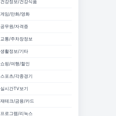
건강정보/건강식품
게임/만화/영화
공무원/자격증
교통/주차장정보
생활정보/기타
쇼핑/여행/할인
스포츠/각종경기
실시간TV보기
재테크/금융/카드
프로그램/리눅스