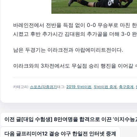
바레인전에서 전반을 득점 없이 0-0 무승부로 마친 한
시켰고 후반 추가시간 김대원의 추가골을 더해 3-0 
남은 두경기는 이라크전과 아랍에미리트전이다.
이라크와의 3차전에서도 무실점 승리 행진을 이어갈 
카테고리:
스포츠/각종경기
태그:
2019 두바이컵
,
두바이컵 중계
,
축구중계
,
글 탐색
이전 글
[대입 수험생] 8만여명을 합격으로 이끈 ‘이지수능
다음 글
프리미어12 결승 야구 한일전 인터넷 중계