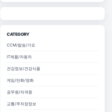
CATEGORY
CCM/팝송/가요
IT제품/자동차
건강정보/건강식품
게임/만화/영화
공무원/자격증
교통/주차장정보