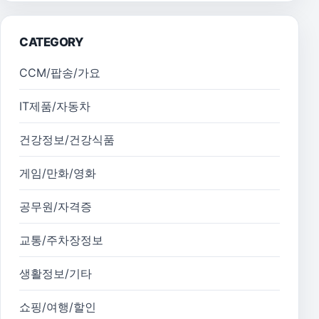
CATEGORY
CCM/팝송/가요
IT제품/자동차
건강정보/건강식품
게임/만화/영화
공무원/자격증
교통/주차장정보
생활정보/기타
쇼핑/여행/할인